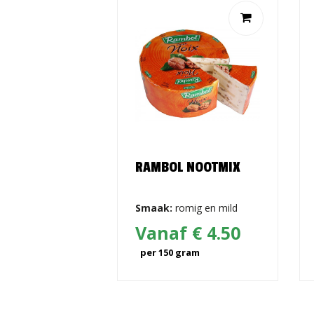
E
RAMBOL NOOTMIX
WEETS
Smaak:
romig en mild
 € 6.00
Vanaf € 4.50
gram
per 150 gram