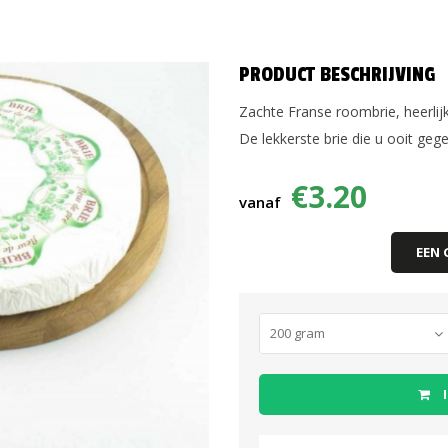
PRODUCT BESCHRIJVING
Zachte Franse roombrie, heerlij
De lekkerste brie die u ooit geget
€
3.20
vanaf
EEN 
I