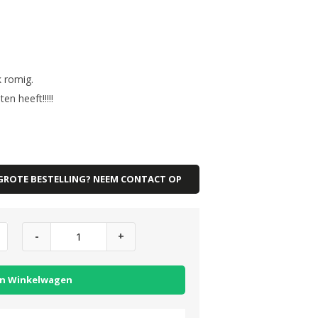
k romig.
en heeft!!!!!
GROTE BESTELLING? NEEM CONTACT OP
-
+
n Winkelwagen