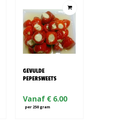
GEVULDE
RAMBOL NOO
PEPERSWEETS
Smaak:
romig en
Vanaf € 6.00
Vanaf € 
per 250 gram
per 150 gram