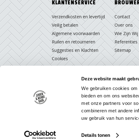
KLANTENSERVICE
BROUWE
Verzendkosten en levertijd
Contact
Veilig betalen
Over ons
Algemene voorwaarden
Wie Zijn Wij
Ruilen en retourneren
Referenties
Suggesties en Klachten
Sitemap
Cookies
Deze website maakt gebru
We gebruiken cookies om c
bieden en om ons websitev
met onze partners voor so
combineren met andere inf
uw gebruik van hun servic
Details tonen